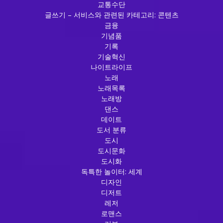
교통수단
글쓰기 – 서비스와 관련된 카테고리: 콘텐츠
금융
기념품
기록
기술혁신
나이트라이프
노래
노래목록
노래방
댄스
데이트
도서 분류
도시
도시문화
도시화
독특한 놀이터: 세계
디자인
디저트
레저
로맨스