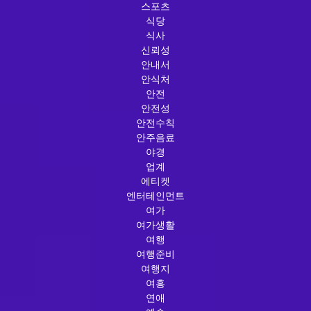
스포츠
식당
식사
신뢰성
안내서
안식처
안전
안전성
안전수칙
안주음료
야경
업계
에티켓
엔터테인먼트
여가
여가생활
여행
여행준비
여행지
여흥
연애