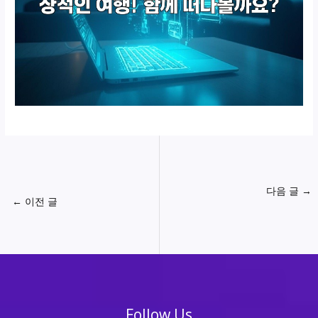
다음 글
→
←
이전 글
Follow Us