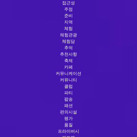
접근성
주점
준비
지역
체험
체험관광
체험담
추억
추천사항
축제
카페
커뮤니케이션
커뮤니티
클럽
파티
팝송
패션
편의시설
평가
품질
프라이버시