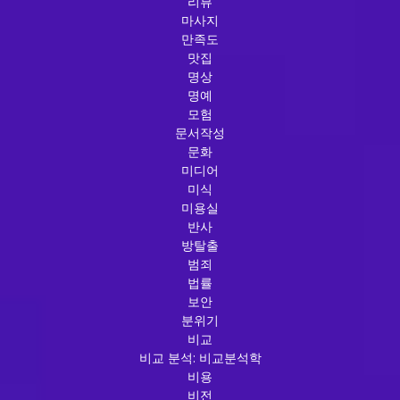
리뷰
마사지
만족도
맛집
명상
명예
모험
문서작성
문화
미디어
미식
미용실
반사
방탈출
범죄
법률
보안
분위기
비교
비교 분석: 비교분석학
비용
비전