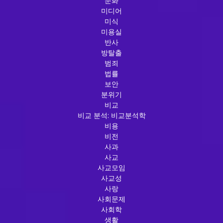
문화
미디어
미식
미용실
반사
방탈출
범죄
법률
보안
분위기
비교
비교 분석: 비교분석학
비용
비전
사과
사교
사교모임
사교성
사랑
사회문제
사회학
생활