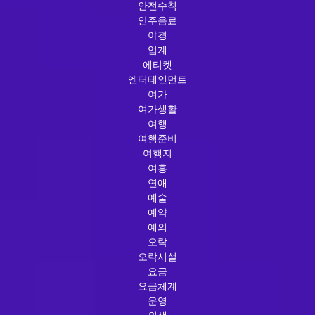
안전수칙
안주음료
야경
업계
에티켓
엔터테인먼트
여가
여가생활
여행
여행준비
여행지
여흥
연애
예술
예약
예의
오락
오락시설
요금
요금체계
운영