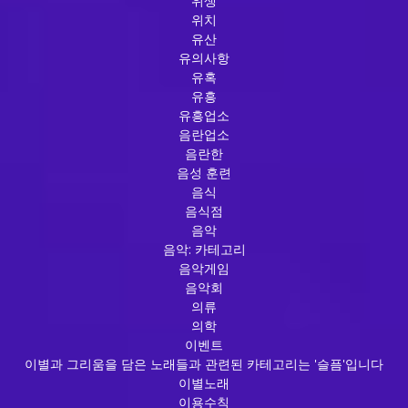
위생
위치
유산
유의사항
유혹
유흥
유흥업소
음란업소
음란한
음성 훈련
음식
음식점
음악
음악: 카테고리
음악게임
음악회
의류
의학
이벤트
이별과 그리움을 담은 노래들과 관련된 카테고리는 '슬픔'입니다
이별노래
이용수칙