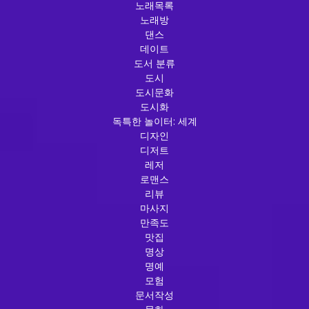
노래목록
노래방
댄스
데이트
도서 분류
도시
도시문화
도시화
독특한 놀이터: 세계
디자인
디저트
레저
로맨스
리뷰
마사지
만족도
맛집
명상
명예
모험
문서작성