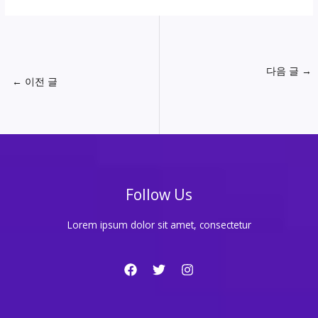
다음 글
→
←
이전 글
Follow Us
Lorem ipsum dolor sit amet, consectetur