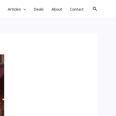
검
Articles
Deals
About
Contact
색