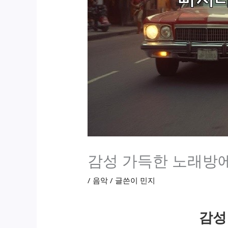
감성 가득한 노래방에
/
음악
/ 글쓴이
민지
감성