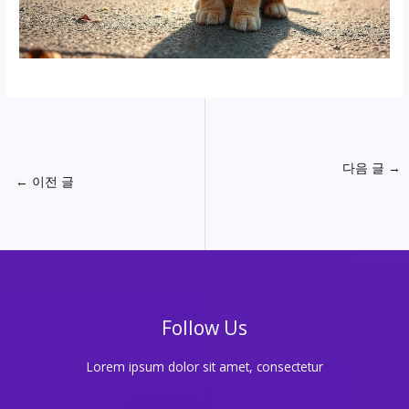
다음 글
→
←
이전 글
Follow Us
Lorem ipsum dolor sit amet, consectetur