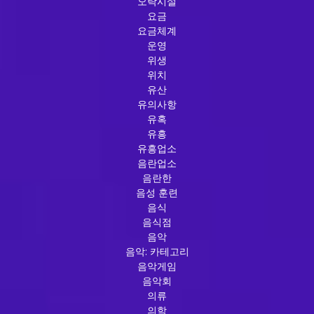
오락시설
요금
요금체계
운영
위생
위치
유산
유의사항
유혹
유흥
유흥업소
음란업소
음란한
음성 훈련
음식
음식점
음악
음악: 카테고리
음악게임
음악회
의류
의학