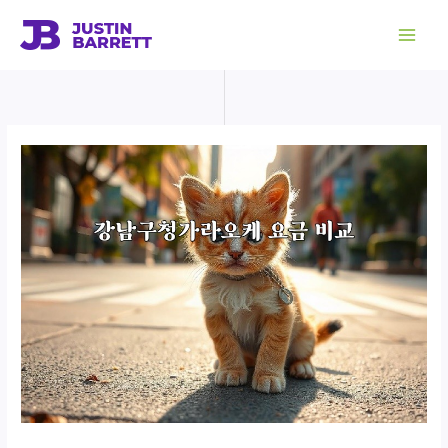
콘
텐
츠
로
건
너
뛰
기