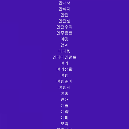
안내서
안식처
안전
안전성
안전수칙
안주음료
야경
업계
에티켓
엔터테인먼트
여가
여가생활
여행
여행준비
여행지
여흥
연애
예술
예약
예의
오락