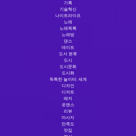
기록
기술혁신
나이트라이프
노래
노래목록
노래방
댄스
데이트
도서 분류
도시
도시문화
도시화
독특한 놀이터: 세계
디자인
디저트
레저
로맨스
리뷰
마사지
만족도
맛집