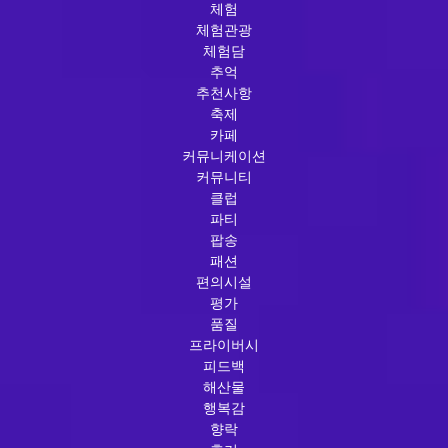
체험
체험관광
체험담
추억
추천사항
축제
카페
커뮤니케이션
커뮤니티
클럽
파티
팝송
패션
편의시설
평가
품질
프라이버시
피드백
해산물
행복감
향락