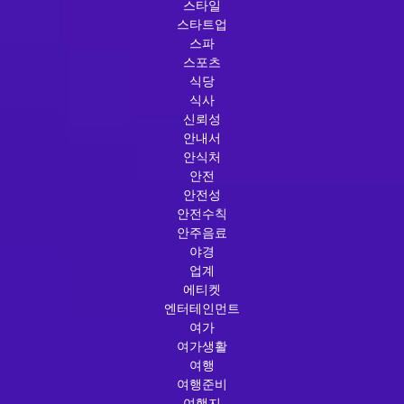
스타일
스타트업
스파
스포츠
식당
식사
신뢰성
안내서
안식처
안전
안전성
안전수칙
안주음료
야경
업계
에티켓
엔터테인먼트
여가
여가생활
여행
여행준비
여행지