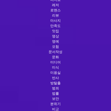
레저
로맨스
리뷰
마사지
만족도
맛집
명상
명예
모험
문서작성
문화
미디어
미식
미용실
반사
방탈출
범죄
법률
보안
분위기
비교