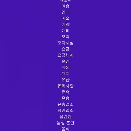
여흥
연애
예술
예약
예의
오락
오락시설
요금
요금체계
운영
위생
위치
유산
유의사항
유혹
유흥
유흥업소
음란업소
음란한
음성 훈련
음식