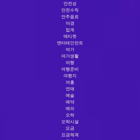
안전성
안전수칙
안주음료
야경
업계
에티켓
엔터테인먼트
여가
여가생활
여행
여행준비
여행지
여흥
연애
예술
예약
예의
오락
오락시설
요금
요금체계