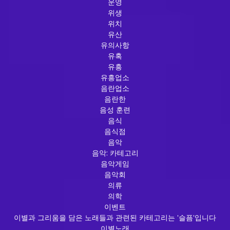
운영
위생
위치
유산
유의사항
유혹
유흥
유흥업소
음란업소
음란한
음성 훈련
음식
음식점
음악
음악: 카테고리
음악게임
음악회
의류
의학
이벤트
이별과 그리움을 담은 노래들과 관련된 카테고리는 '슬픔'입니다
이별노래