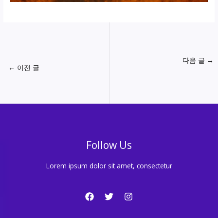
다음 글
→
←
이전 글
Follow Us
Lorem ipsum dolor sit amet, consectetur