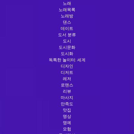
노래
노래목록
노래방
댄스
데이트
도서 분류
도시
도시문화
도시화
독특한 놀이터: 세계
디자인
디저트
레저
로맨스
리뷰
마사지
만족도
맛집
명상
명예
모험