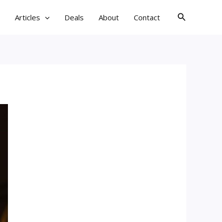
검
Articles
Deals
About
Contact
색