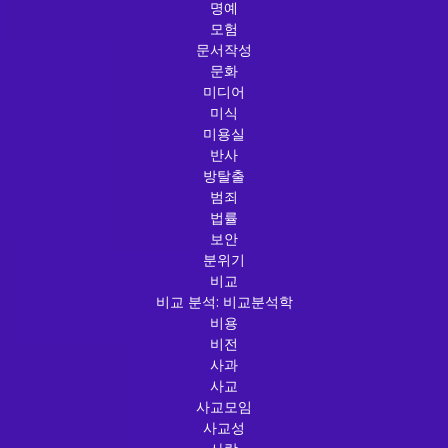
명예
모험
문서작성
문화
미디어
미식
미용실
반사
방탈출
범죄
법률
보안
분위기
비교
비교 분석: 비교분석학
비용
비전
사과
사교
사교모임
사교성