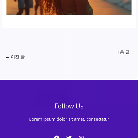
다음 글
→
←
이전 글
Follow Us
Lorem ipsum dolor sit amet, consectetur