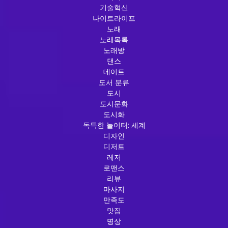
기술혁신
나이트라이프
노래
노래목록
노래방
댄스
데이트
도서 분류
도시
도시문화
도시화
독특한 놀이터: 세계
디자인
디저트
레저
로맨스
리뷰
마사지
만족도
맛집
명상