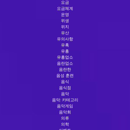
요금
요금체계
운영
위생
위치
유산
유의사항
유혹
유흥
유흥업소
음란업소
음란한
음성 훈련
음식
음식점
음악
음악: 카테고리
음악게임
음악회
의류
의학