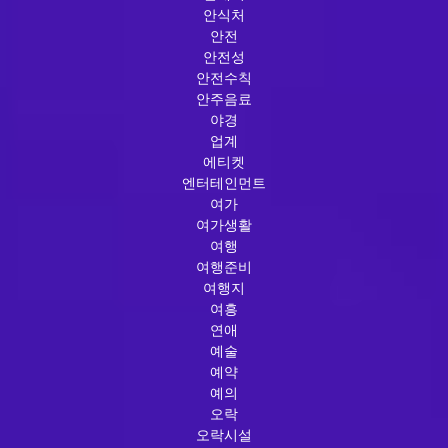
안식처
안전
안전성
안전수칙
안주음료
야경
업계
에티켓
엔터테인먼트
여가
여가생활
여행
여행준비
여행지
여흥
연애
예술
예약
예의
오락
오락시설