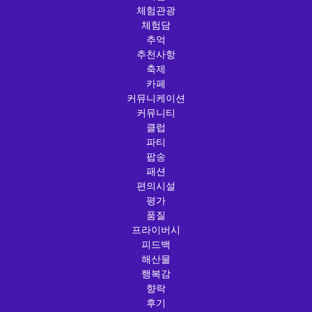
체험관광
체험담
추억
추천사항
축제
카페
커뮤니케이션
커뮤니티
클럽
파티
팝송
패션
편의시설
평가
품질
프라이버시
피드백
해산물
행복감
향락
후기