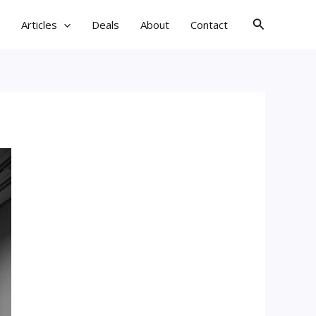
검
Articles
Deals
About
Contact
색