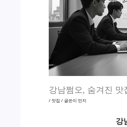
강남쩜오, 숨겨진 맛
/
맛집
/ 글쓴이
민지
강