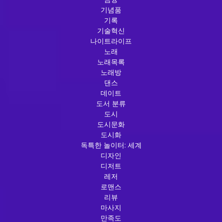
기념품
기록
기술혁신
나이트라이프
노래
노래목록
노래방
댄스
데이트
도서 분류
도시
도시문화
도시화
독특한 놀이터: 세계
디자인
디저트
레저
로맨스
리뷰
마사지
만족도