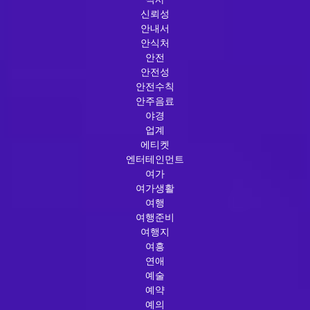
신뢰성
안내서
안식처
안전
안전성
안전수칙
안주음료
야경
업계
에티켓
엔터테인먼트
여가
여가생활
여행
여행준비
여행지
여흥
연애
예술
예약
예의