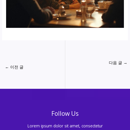
다음 글
→
←
이전 글
Follow Us
Lorem ipsum dolor sit amet, consectetur