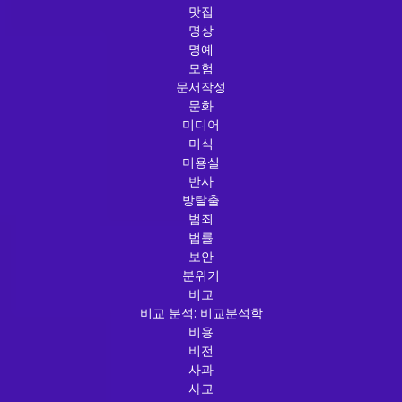
맛집
명상
명예
모험
문서작성
문화
미디어
미식
미용실
반사
방탈출
범죄
법률
보안
분위기
비교
비교 분석: 비교분석학
비용
비전
사과
사교