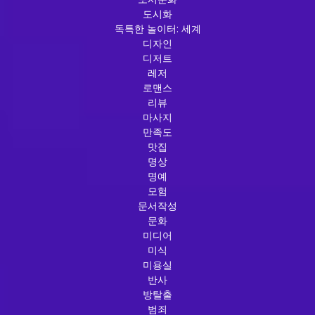
도시화
독특한 놀이터: 세계
디자인
디저트
레저
로맨스
리뷰
마사지
만족도
맛집
명상
명예
모험
문서작성
문화
미디어
미식
미용실
반사
방탈출
범죄