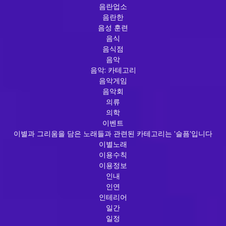
음란업소
음란한
음성 훈련
음식
음식점
음악
음악: 카테고리
음악게임
음악회
의류
의학
이벤트
이별과 그리움을 담은 노래들과 관련된 카테고리는 '슬픔'입니다
이별노래
이용수칙
이용정보
인내
인연
인테리어
일간
일정