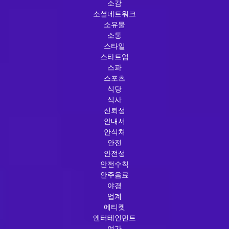
소감
소셜네트워크
소유물
소통
스타일
스타트업
스파
스포츠
식당
식사
신뢰성
안내서
안식처
안전
안전성
안전수칙
안주음료
야경
업계
에티켓
엔터테인먼트
여가