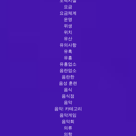
오락시설
요금
요금체계
운영
위생
위치
유산
유의사항
유혹
유흥
유흥업소
음란업소
음란한
음성 훈련
음식
음식점
음악
음악: 카테고리
음악게임
음악회
의류
의학