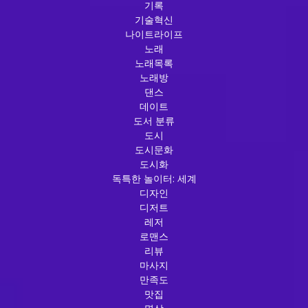
기록
기술혁신
나이트라이프
노래
노래목록
노래방
댄스
데이트
도서 분류
도시
도시문화
도시화
독특한 놀이터: 세계
디자인
디저트
레저
로맨스
리뷰
마사지
만족도
맛집