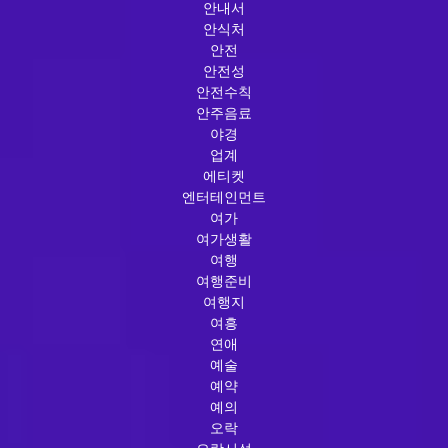
안내서
안식처
안전
안전성
안전수칙
안주음료
야경
업계
에티켓
엔터테인먼트
여가
여가생활
여행
여행준비
여행지
여흥
연애
예술
예약
예의
오락