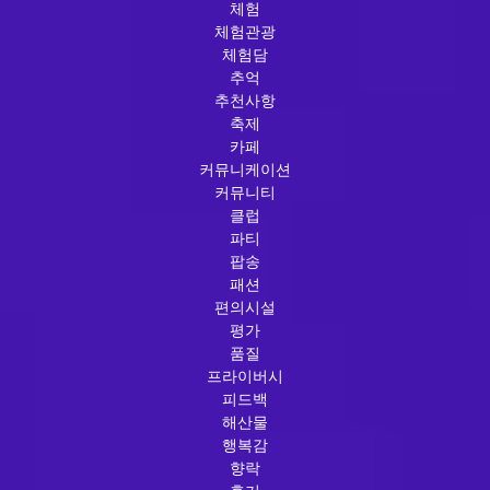
체험
체험관광
체험담
추억
추천사항
축제
카페
커뮤니케이션
커뮤니티
클럽
파티
팝송
패션
편의시설
평가
품질
프라이버시
피드백
해산물
행복감
향락