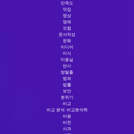
만족도
맛집
명상
명예
모험
문서작성
문화
미디어
미식
미용실
반사
방탈출
범죄
법률
보안
분위기
비교
비교 분석: 비교분석학
비용
비전
사과