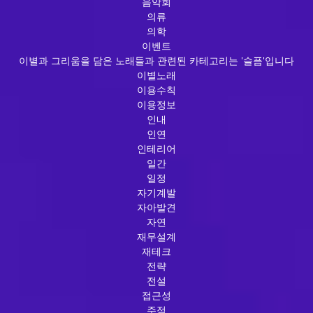
음악회
의류
의학
이벤트
이별과 그리움을 담은 노래들과 관련된 카테고리는 '슬픔'입니다
이별노래
이용수칙
이용정보
인내
인연
인테리어
일간
일정
자기계발
자아발견
자연
재무설계
재테크
전략
전설
접근성
주점