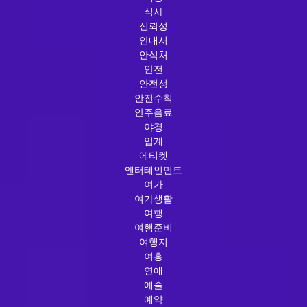
식사
신뢰성
안내서
안식처
안전
안전성
안전수칙
안주음료
야경
업계
에티켓
엔터테인먼트
여가
여가생활
여행
여행준비
여행지
여흥
연애
예술
예약