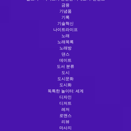
금융
기념품
기록
기술혁신
나이트라이프
노래
노래목록
노래방
댄스
데이트
도서 분류
도시
도시문화
도시화
독특한 놀이터: 세계
디자인
디저트
레저
로맨스
리뷰
마사지