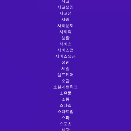
사교
사교모임
사교성
사랑
사회문제
사회학
생활
서비스
서비스업
서비스요금
성인
세일
셀프케어
소감
소셜네트워크
소유물
소통
스타일
스타트업
스파
스포츠
식당