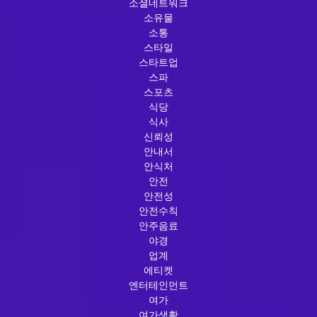
소셜네트워크
소유물
소통
스타일
스타트업
스파
스포츠
식당
식사
신뢰성
안내서
안식처
안전
안전성
안전수칙
안주음료
야경
업계
에티켓
엔터테인먼트
여가
여가생활