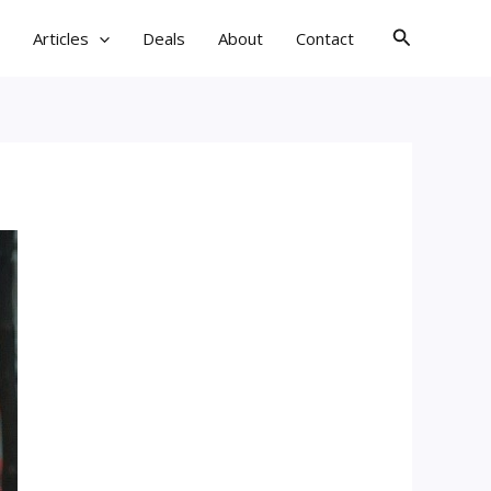
검
Articles
Deals
About
Contact
색