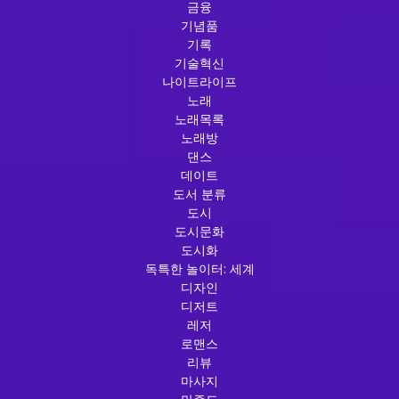
금융
기념품
기록
기술혁신
나이트라이프
노래
노래목록
노래방
댄스
데이트
도서 분류
도시
도시문화
도시화
독특한 놀이터: 세계
디자인
디저트
레저
로맨스
리뷰
마사지