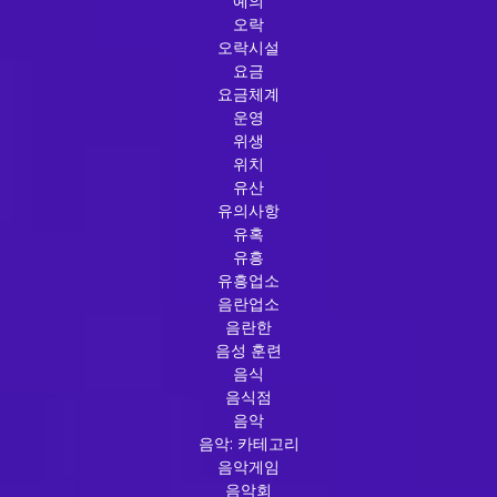
예의
오락
오락시설
요금
요금체계
운영
위생
위치
유산
유의사항
유혹
유흥
유흥업소
음란업소
음란한
음성 훈련
음식
음식점
음악
음악: 카테고리
음악게임
음악회