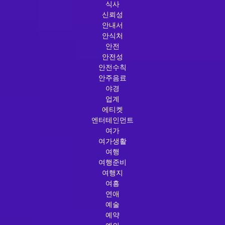
식사
신뢰성
안내서
안식처
안전
안전성
안전수칙
안주음료
야경
업계
에티켓
엔터테인먼트
여가
여가생활
여행
여행준비
여행지
여흥
연애
예술
예약