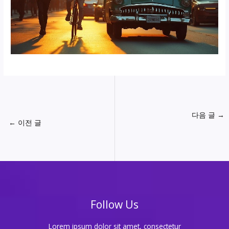
다음 글
→
←
이전 글
Follow Us
Lorem ipsum dolor sit amet, consectetur