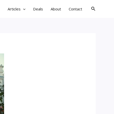
검
Articles
Deals
About
Contact
색