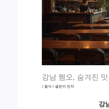
강남 쩜오, 숨겨진 
/
음식
/ 글쓴이
민지
강남