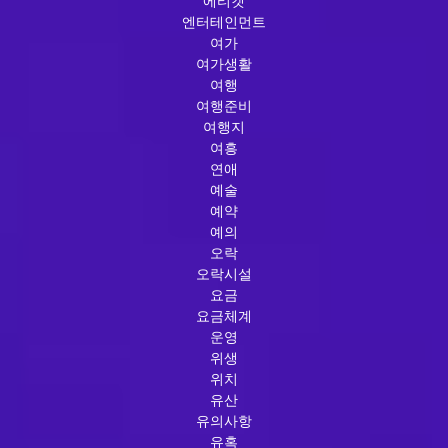
에티켓
엔터테인먼트
여가
여가생활
여행
여행준비
여행지
여흥
연애
예술
예약
예의
오락
오락시설
요금
요금체계
운영
위생
위치
유산
유의사항
유혹