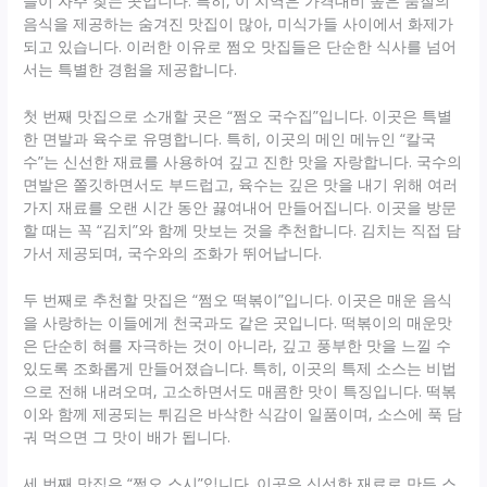
들이 자주 찾는 곳입니다. 특히, 이 지역은 가격대비 높은 품질의
음식을 제공하는 숨겨진 맛집이 많아, 미식가들 사이에서 화제가
되고 있습니다. 이러한 이유로 쩜오 맛집들은 단순한 식사를 넘어
서는 특별한 경험을 제공합니다.
첫 번째 맛집으로 소개할 곳은 “쩜오 국수집”입니다. 이곳은 특별
한 면발과 육수로 유명합니다. 특히, 이곳의 메인 메뉴인 “칼국
수”는 신선한 재료를 사용하여 깊고 진한 맛을 자랑합니다. 국수의
면발은 쫄깃하면서도 부드럽고, 육수는 깊은 맛을 내기 위해 여러
가지 재료를 오랜 시간 동안 끓여내어 만들어집니다. 이곳을 방문
할 때는 꼭 “김치”와 함께 맛보는 것을 추천합니다. 김치는 직접 담
가서 제공되며, 국수와의 조화가 뛰어납니다.
두 번째로 추천할 맛집은 “쩜오 떡볶이”입니다. 이곳은 매운 음식
을 사랑하는 이들에게 천국과도 같은 곳입니다. 떡볶이의 매운맛
은 단순히 혀를 자극하는 것이 아니라, 깊고 풍부한 맛을 느낄 수
있도록 조화롭게 만들어졌습니다. 특히, 이곳의 특제 소스는 비법
으로 전해 내려오며, 고소하면서도 매콤한 맛이 특징입니다. 떡볶
이와 함께 제공되는 튀김은 바삭한 식감이 일품이며, 소스에 푹 담
궈 먹으면 그 맛이 배가 됩니다.
세 번째 맛집은 “쩜오 스시”입니다. 이곳은 신선한 재료로 만든 스