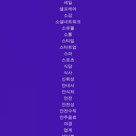
세일
셀프케어
소감
소셜네트워크
소유물
소통
스타일
스타트업
스파
스포츠
식당
식사
신뢰성
안내서
안식처
안전
안전성
안전수칙
안주음료
야경
업계