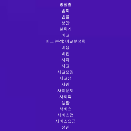
방탈출
범죄
법률
보안
분위기
비교
비교 분석: 비교분석학
비용
비전
사과
사교
사교모임
사교성
사랑
사회문제
사회학
생활
서비스
서비스업
서비스요금
성인