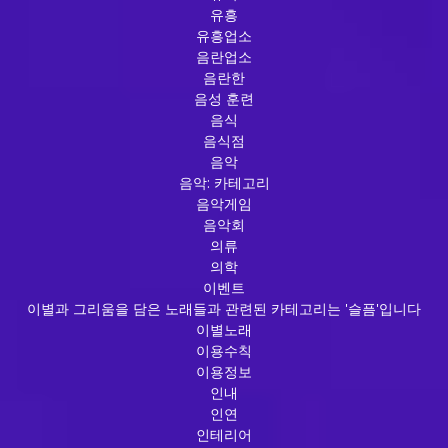
유흥
유흥업소
음란업소
음란한
음성 훈련
음식
음식점
음악
음악: 카테고리
음악게임
음악회
의류
의학
이벤트
이별과 그리움을 담은 노래들과 관련된 카테고리는 '슬픔'입니다
이별노래
이용수칙
이용정보
인내
인연
인테리어