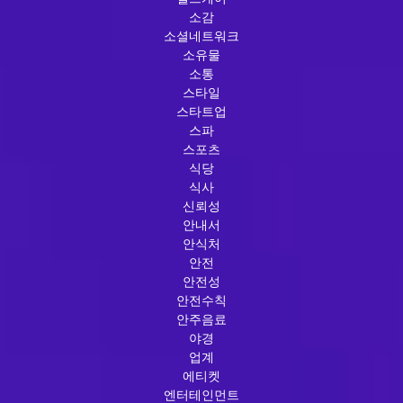
소감
소셜네트워크
소유물
소통
스타일
스타트업
스파
스포츠
식당
식사
신뢰성
안내서
안식처
안전
안전성
안전수칙
안주음료
야경
업계
에티켓
엔터테인먼트