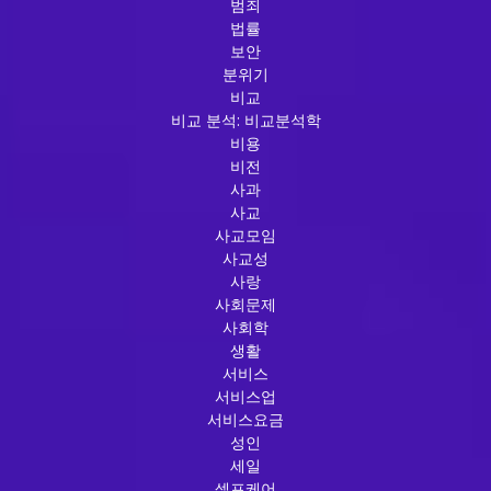
범죄
법률
보안
분위기
비교
비교 분석: 비교분석학
비용
비전
사과
사교
사교모임
사교성
사랑
사회문제
사회학
생활
서비스
서비스업
서비스요금
성인
세일
셀프케어