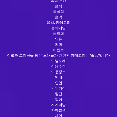
음성 훈련
음식
음식점
음악
음악: 카테고리
음악게임
음악회
의류
의학
이벤트
이별과 그리움을 담은 노래들과 관련된 카테고리는 '슬픔'입니다
이별노래
이용수칙
이용정보
인내
인연
인테리어
일간
일정
자기계발
자아발견
자연