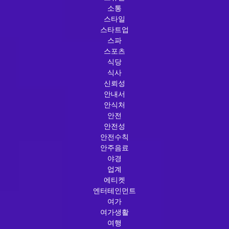
소통
스타일
스타트업
스파
스포츠
식당
식사
신뢰성
안내서
안식처
안전
안전성
안전수칙
안주음료
야경
업계
에티켓
엔터테인먼트
여가
여가생활
여행