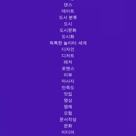
댄스
데이트
도서 분류
도시
도시문화
도시화
독특한 놀이터: 세계
디자인
디저트
레저
로맨스
리뷰
마사지
만족도
맛집
명상
명예
모험
문서작성
문화
미디어