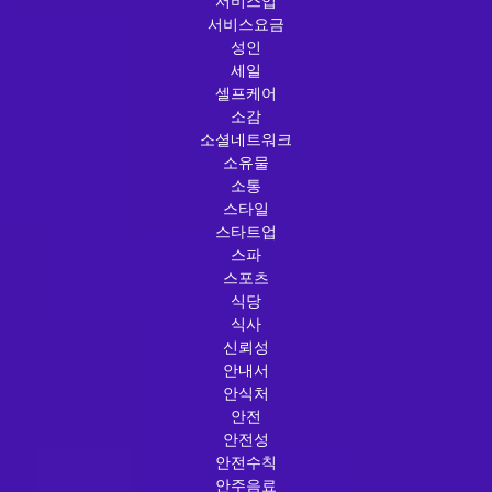
서비스업
서비스요금
성인
세일
셀프케어
소감
소셜네트워크
소유물
소통
스타일
스타트업
스파
스포츠
식당
식사
신뢰성
안내서
안식처
안전
안전성
안전수칙
안주음료