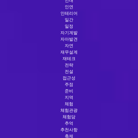
인내
인연
인테리어
일간
일정
자기계발
자아발견
자연
재무설계
재테크
전략
전설
접근성
주점
준비
지역
체험
체험관광
체험담
추억
추천사항
축제