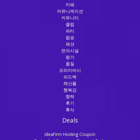
카페
커뮤니케이션
커뮤니티
클럽
파티
팝송
패션
편의시설
평가
품질
프라이버시
피드백
해산물
행복감
향락
후기
휴식
Deals
IdeaFirm Hosting Coupon