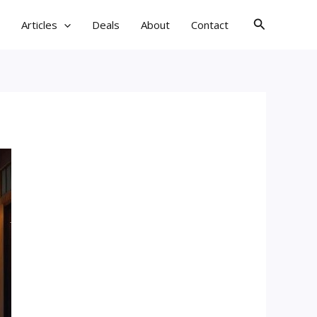
검
Articles
Deals
About
Contact
색