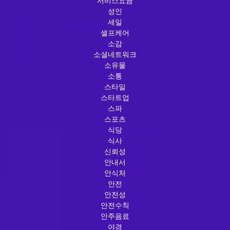
서비스요금
성인
세일
셀프케어
소감
소셜네트워크
소유물
소통
스타일
스타트업
스파
스포츠
식당
식사
신뢰성
안내서
안식처
안전
안전성
안전수칙
안주음료
야경