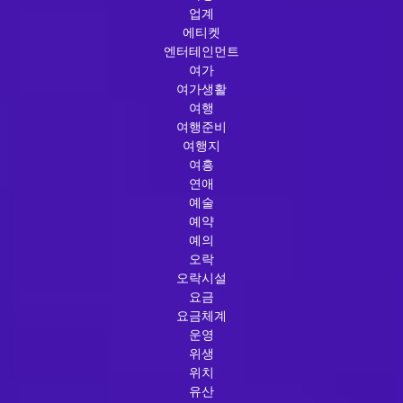
업계
에티켓
엔터테인먼트
여가
여가생활
여행
여행준비
여행지
여흥
연애
예술
예약
예의
오락
오락시설
요금
요금체계
운영
위생
위치
유산