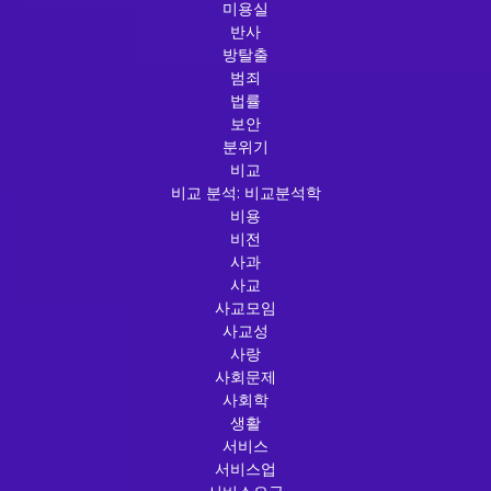
미용실
반사
방탈출
범죄
법률
보안
분위기
비교
비교 분석: 비교분석학
비용
비전
사과
사교
사교모임
사교성
사랑
사회문제
사회학
생활
서비스
서비스업