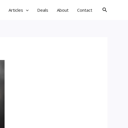
검
Articles
Deals
About
Contact
색