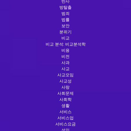
반사
방탈출
범죄
법률
보안
분위기
비교
비교 분석: 비교분석학
비용
비전
사과
사교
사교모임
사교성
사랑
사회문제
사회학
생활
서비스
서비스업
서비스요금
성인