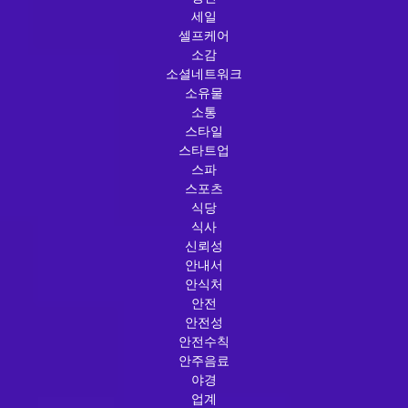
세일
셀프케어
소감
소셜네트워크
소유물
소통
스타일
스타트업
스파
스포츠
식당
식사
신뢰성
안내서
안식처
안전
안전성
안전수칙
안주음료
야경
업계