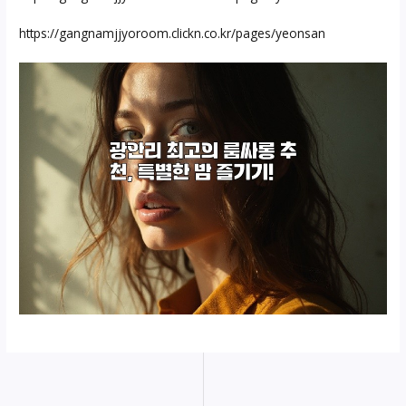
https://gangnamjjyoroom.clickn.co.kr/pages/yeonsan