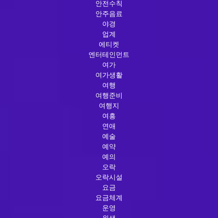
안전수칙
안주음료
야경
업계
에티켓
엔터테인먼트
여가
여가생활
여행
여행준비
여행지
여흥
연애
예술
예약
예의
오락
오락시설
요금
요금체계
운영
위생