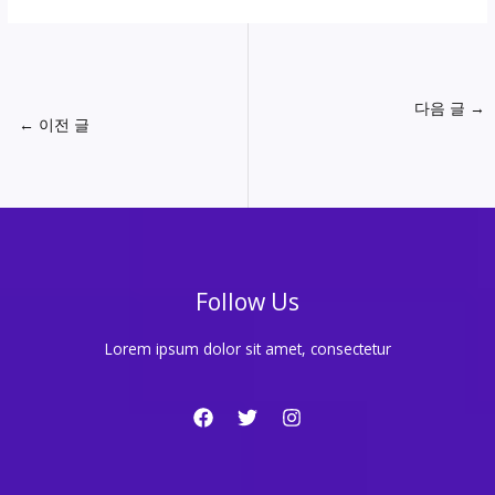
다음 글
→
←
이전 글
Follow Us
Lorem ipsum dolor sit amet, consectetur