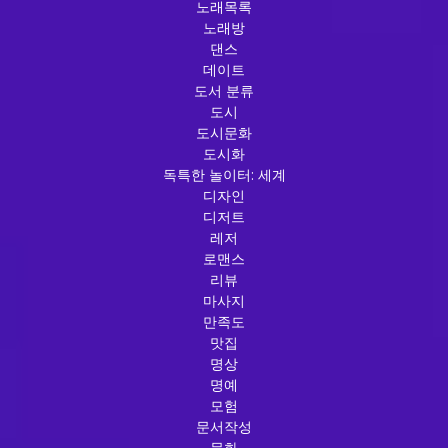
노래목록
노래방
댄스
데이트
도서 분류
도시
도시문화
도시화
독특한 놀이터: 세계
디자인
디저트
레저
로맨스
리뷰
마사지
만족도
맛집
명상
명예
모험
문서작성
문화