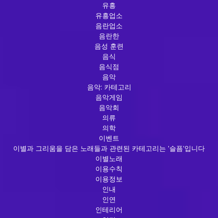
유흥
유흥업소
음란업소
음란한
음성 훈련
음식
음식점
음악
음악: 카테고리
음악게임
음악회
의류
의학
이벤트
이별과 그리움을 담은 노래들과 관련된 카테고리는 '슬픔'입니다
이별노래
이용수칙
이용정보
인내
인연
인테리어