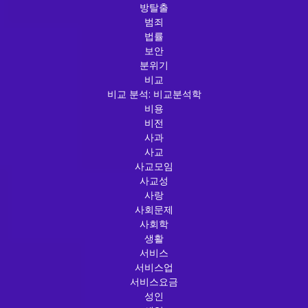
방탈출
범죄
법률
보안
분위기
비교
비교 분석: 비교분석학
비용
비전
사과
사교
사교모임
사교성
사랑
사회문제
사회학
생활
서비스
서비스업
서비스요금
성인