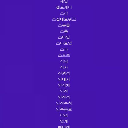
세일
셀프케어
소감
소셜네트워크
소유물
소통
스타일
스타트업
스파
스포츠
식당
식사
신뢰성
안내서
안식처
안전
안전성
안전수칙
안주음료
야경
업계
에티켓