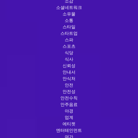
소감
소셜네트워크
소유물
소통
스타일
스타트업
스파
스포츠
식당
식사
신뢰성
안내서
안식처
안전
안전성
안전수칙
안주음료
야경
업계
에티켓
엔터테인먼트
여가