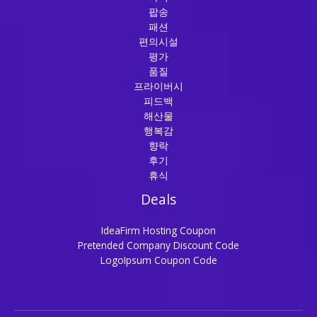
팝송
패션
편의시설
평가
품질
프라이버시
피드백
해산물
행복감
향락
후기
휴식
Deals
IdeaFirm Hosting Coupon
Pretended Company Discount Code
LogoIpsum Coupon Code