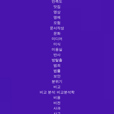
만족도
맛집
명상
명예
모험
문서작성
문화
미디어
미식
미용실
반사
방탈출
범죄
법률
보안
분위기
비교
비교 분석: 비교분석학
비용
비전
사과
사교