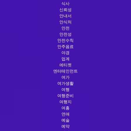
식사
신뢰성
안내서
안식처
안전
안전성
안전수칙
안주음료
야경
업계
에티켓
엔터테인먼트
여가
여가생활
여행
여행준비
여행지
여흥
연애
예술
예약