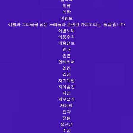
의류
의학
이벤트
이별과 그리움을 담은 노래들과 관련된 카테고리는 '슬픔'입니다
이별노래
이용수칙
이용정보
인내
인연
인테리어
일간
일정
자기계발
자아발견
자연
재무설계
재테크
전략
전설
접근성
주점