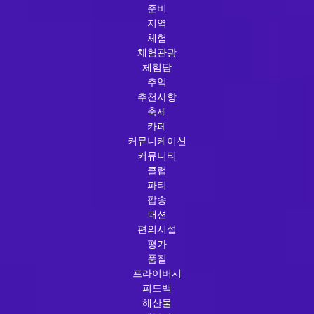
준비
지역
체험
체험관광
체험담
추억
추천사항
축제
카페
커뮤니케이션
커뮤니티
클럽
파티
팝송
패션
편의시설
평가
품질
프라이버시
피드백
해산물