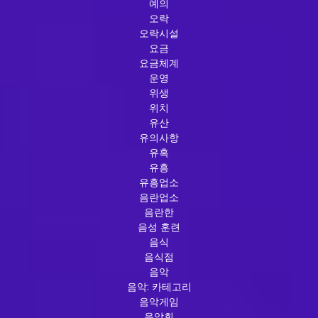
예의
오락
오락시설
요금
요금체계
운영
위생
위치
유산
유의사항
유혹
유흥
유흥업소
음란업소
음란한
음성 훈련
음식
음식점
음악
음악: 카테고리
음악게임
음악회