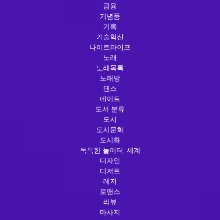
금융
기념품
기록
기술혁신
나이트라이프
노래
노래목록
노래방
댄스
데이트
도서 분류
도시
도시문화
도시화
독특한 놀이터: 세계
디자인
디저트
레저
로맨스
리뷰
마사지