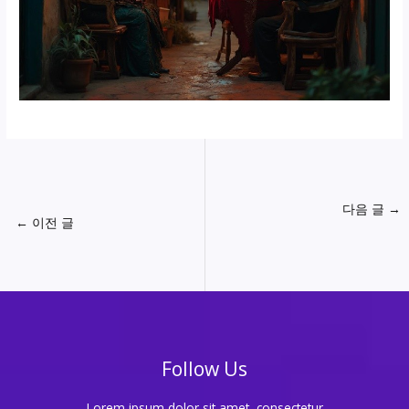
다음 글
→
←
이전 글
Follow Us
Lorem ipsum dolor sit amet, consectetur