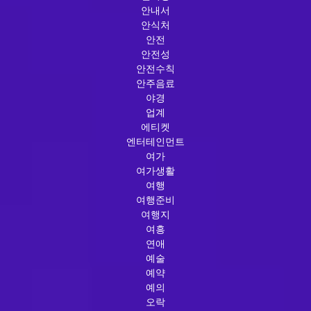
안내서
안식처
안전
안전성
안전수칙
안주음료
야경
업계
에티켓
엔터테인먼트
여가
여가생활
여행
여행준비
여행지
여흥
연애
예술
예약
예의
오락