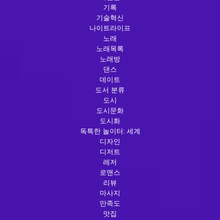
기록
기술혁신
나이트라이프
노래
노래목록
노래방
댄스
데이트
도서 분류
도시
도시문화
도시화
독특한 놀이터: 세계
디자인
디저트
레저
로맨스
리뷰
마사지
만족도
맛집