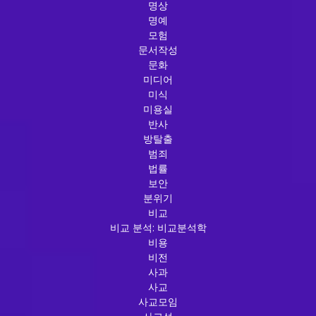
명상
명예
모험
문서작성
문화
미디어
미식
미용실
반사
방탈출
범죄
법률
보안
분위기
비교
비교 분석: 비교분석학
비용
비전
사과
사교
사교모임