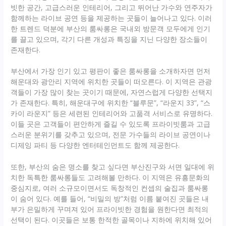
빗한 공간, 고급스러운 인테리어, 그리고 뛰어난 가수와 연주자가
함께하는 라이브 공연 등을 제공하는 곳들이 늘어나고 있다. 이러
한 트렌드 덕분에 부산의 룸싸롱은 국내외 방문객 모두에게 인기
를 끌고 있으며, 각기 다른 개성과 특징을 지닌 다양한 장소들이
존재한다.
부산에서 가장 인기 있고 평판이 좋은 룸싸롱을 소개하자면 먼저
해운대와 광안리 지역에 위치한 곳들이 떠오른다. 이 지역은 관광
객들이 가장 많이 찾는 곳이기 때문에, 자연스럽게 다양한 선택지
가 존재한다. 특히, 해운대구에 위치한 “블루문”, “라운지 33”, “스
카이 라운지” 등은 세련된 인테리어와 고품격 서비스로 유명하다.
이들 곳은 고객들이 편안하게 즐길 수 있도록 프라이빗룸과 고급
스러운 분위기를 갖추고 있으며, 전문 가수들의 라이브 공연이나
디제잉 파티 등 다양한 엔터테인먼트도 함께 제공한다.
또한, 부산의 숨은 명소를 찾고 싶다면 부산진구와 서면 일대에 위
치한 독특한 룸싸롱들도 고려해볼 만하다. 이 지역은 유흥문화의
중심지로, 여러 소규모이면서도 독창적인 컨셉의 술집과 룸싸롱
이 숨어 있다. 예를 들어, “비밀의 방”처럼 이름 붙여진 곳들은 내
부가 은밀하게 꾸며져 있어 프라이빗한 경험을 원한다면 최적의
선택이 된다. 이곳들은 보통 한적한 골목이나 지하에 위치해 있어