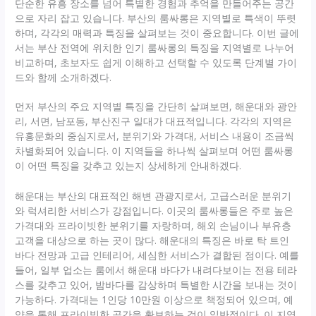
단순한 유흥 장소를 넘어 특별한 경험과 추억을 만들어주는 공간
으로 자리 잡고 있습니다. 부산의 룸싸롱은 지역별로 특색이 뚜렷
하며, 각각의 매력과 특징을 살펴보는 것이 중요합니다. 이번 글에
서는 부산 전역에 위치한 인기 룸싸롱의 특징을 지역별로 나누어
비교하며, 초보자도 쉽게 이해하고 선택할 수 있도록 단계별 가이
드와 함께 소개하겠다.
먼저 부산의 주요 지역별 특징을 간단히 살펴보면, 해운대와 광안
리, 서면, 남포동, 부산진구 일대가 대표적입니다. 각각의 지역은
유흥문화의 중심지로서, 분위기와 가격대, 서비스 내용이 조금씩
차별화되어 있습니다. 이 지역들을 하나씩 살펴보며 어떤 룸싸롱
이 어떤 특징을 갖추고 있는지 상세하게 안내하겠다.
해운대는 부산의 대표적인 해변 관광지로서, 고급스러운 분위기
와 럭셔리한 서비스가 강점입니다. 이곳의 룸싸롱들은 주로 높은
가격대와 프라이빗한 분위기를 자랑하며, 해외 손님이나 부유층
고객을 대상으로 하는 곳이 많다. 해운대의 특징은 바로 탁 트인
바다 전망과 고급 인테리어, 세심한 서비스가 결합된 점이다. 예를
들어, 일부 업소는 룸에서 해운대 바다가 내려다보이는 전용 테라
스를 갖추고 있어, 밤바다를 감상하며 특별한 시간을 보내는 것이
가능하다. 가격대는 1인당 10만원 이상으로 책정되어 있으며, 예
약을 통해 프라이빗한 공간을 확보하는 것이 일반적이다. 이 지역