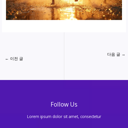
다음 글
→
←
이전 글
Follow Us
Lorem ipsum dolor sit amet, consectetur