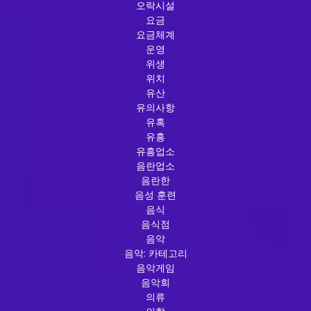
오락시설
요금
요금체계
운영
위생
위치
유산
유의사항
유혹
유흥
유흥업소
음란업소
음란한
음성 훈련
음식
음식점
음악
음악: 카테고리
음악게임
음악회
의류