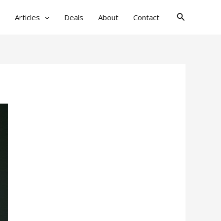
검
Articles
Deals
About
Contact
색