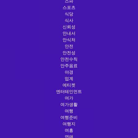
스파
스포츠
식당
식사
신뢰성
안내서
안식처
안전
안전성
안전수칙
안주음료
야경
업계
에티켓
엔터테인먼트
여가
여가생활
여행
여행준비
여행지
여흥
연애