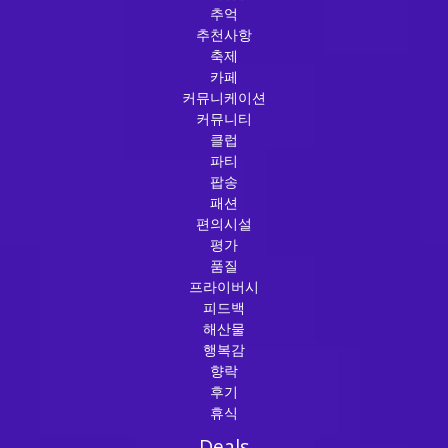
추억
추천사항
축제
카페
커뮤니케이션
커뮤니티
클럽
파티
팝송
패션
편의시설
평가
품질
프라이버시
피드백
해산물
행복감
향락
후기
휴식
Deals