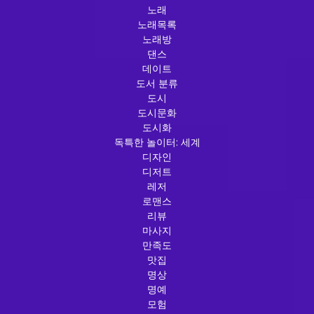
노래
노래목록
노래방
댄스
데이트
도서 분류
도시
도시문화
도시화
독특한 놀이터: 세계
디자인
디저트
레저
로맨스
리뷰
마사지
만족도
맛집
명상
명예
모험