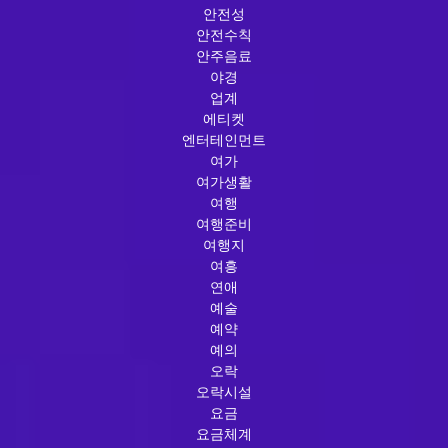
안전성
안전수칙
안주음료
야경
업계
에티켓
엔터테인먼트
여가
여가생활
여행
여행준비
여행지
여흥
연애
예술
예약
예의
오락
오락시설
요금
요금체계