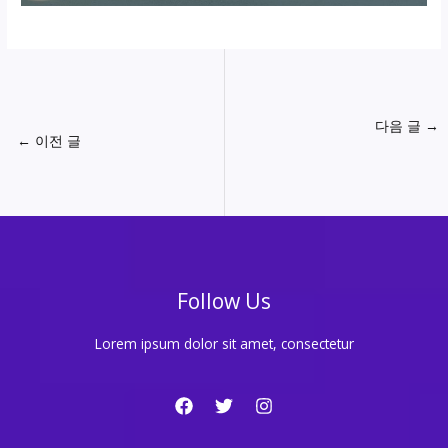
다음 글
→
←
이전 글
Follow Us
Lorem ipsum dolor sit amet, consectetur