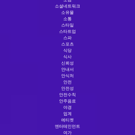
소셜네트워크
소유물
소통
스타일
스타트업
스파
스포츠
식당
식사
신뢰성
안내서
안식처
안전
안전성
안전수칙
안주음료
야경
업계
에티켓
엔터테인먼트
여가