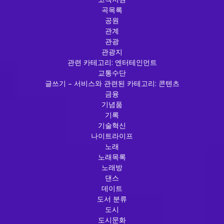
곡목록
공원
관계
관광
관광지
관련 카테고리: 엔터테인먼트
교통수단
글쓰기 – 서비스와 관련된 카테고리: 콘텐츠
금융
기념품
기록
기술혁신
나이트라이프
노래
노래목록
노래방
댄스
데이트
도서 분류
도시
도시문화