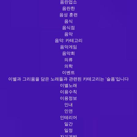
음란업소
음란한
음성 훈련
음식
음식점
음악
음악: 카테고리
음악게임
음악회
의류
의학
이벤트
이별과 그리움을 담은 노래들과 관련된 카테고리는 '슬픔'입니다
이별노래
이용수칙
이용정보
인내
인연
인테리어
일간
일정
자기계발