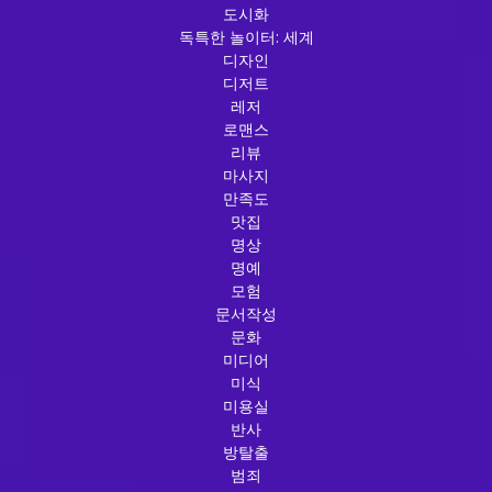
도시화
독특한 놀이터: 세계
디자인
디저트
레저
로맨스
리뷰
마사지
만족도
맛집
명상
명예
모험
문서작성
문화
미디어
미식
미용실
반사
방탈출
범죄