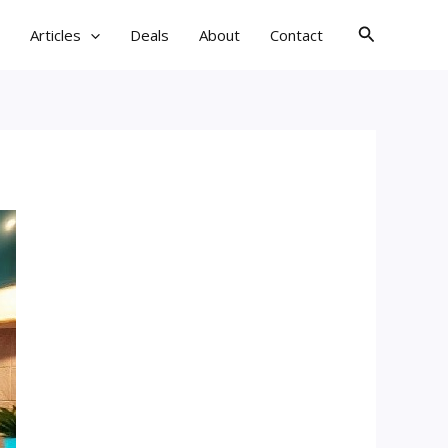
검
Articles
Deals
About
Contact
색