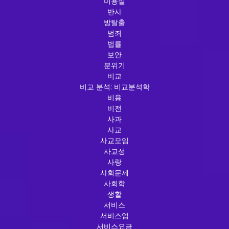
미용실
반사
방탈출
범죄
법률
보안
분위기
비교
비교 분석: 비교분석학
비용
비전
사과
사교
사교모임
사교성
사랑
사회문제
사회학
생활
서비스
서비스업
서비스요금