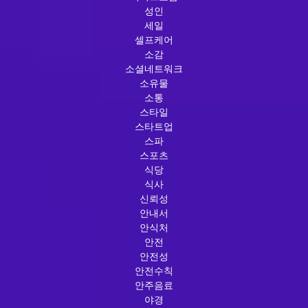
성인
세일
셀프케어
소감
소셜네트워크
소유물
소통
스타일
스타트업
스파
스포츠
식당
식사
신뢰성
안내서
안식처
안전
안전성
안전수칙
안주음료
야경