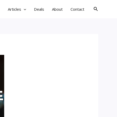
검
Articles
Deals
About
Contact
색