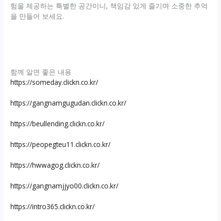
험을 제공하는 특별한 공간이니, 책임감 있게 즐기며 소중한 추억
을 만들어 보세요.
함께 알면 좋은 내용
https://someday.clickn.co.kr/
https://gangnamgugudan.clickn.co.kr/
https://beullending.clickn.co.kr/
https://peopegteu11.clickn.co.kr/
https://hwwagog.clickn.co.kr/
https://gangnamjjyo00.clickn.co.kr/
https://intro365.clickn.co.kr/