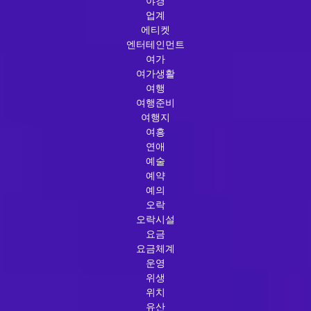
야경
업계
에티켓
엔터테인먼트
여가
여가생활
여행
여행준비
여행지
여흥
연애
예술
예약
예의
오락
오락시설
요금
요금체계
운영
위생
위치
유산