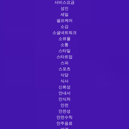
서비스요금
성인
세일
셀프케어
소감
소셜네트워크
소유물
소통
스타일
스타트업
스파
스포츠
식당
식사
신뢰성
안내서
안식처
안전
안전성
안전수칙
안주음료