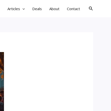
검
Articles
Deals
About
Contact
색