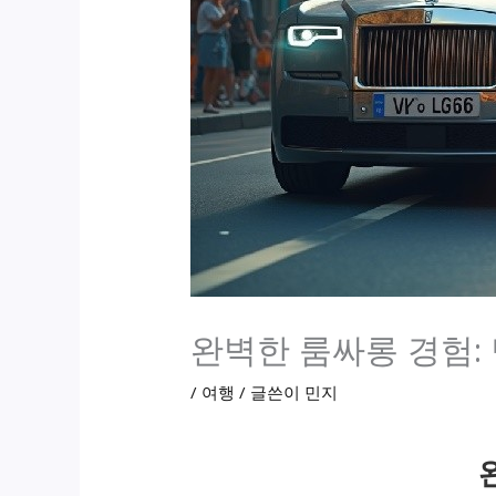
완벽한 룸싸롱 경험:
/
여행
/ 글쓴이
민지