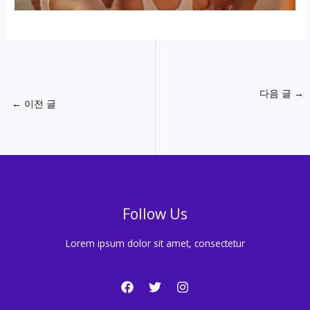
다음 글
→
←
이전 글
Follow Us
Lorem ipsum dolor sit amet, consectetur