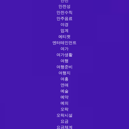
안전
안전성
안전수칙
안주음료
야경
업계
에티켓
엔터테인먼트
여가
여가생활
여행
여행준비
여행지
여흥
연애
예술
예약
예의
오락
오락시설
요금
요금체계