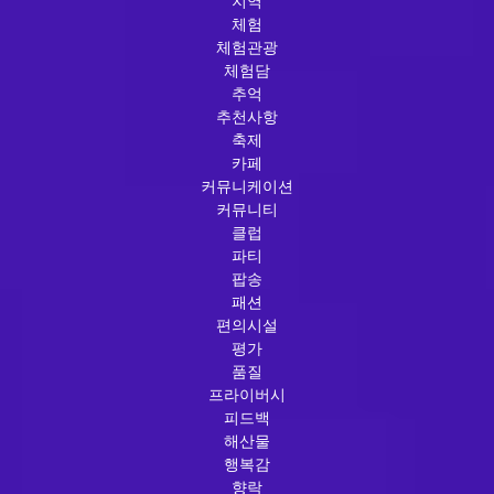
지역
체험
체험관광
체험담
추억
추천사항
축제
카페
커뮤니케이션
커뮤니티
클럽
파티
팝송
패션
편의시설
평가
품질
프라이버시
피드백
해산물
행복감
향락