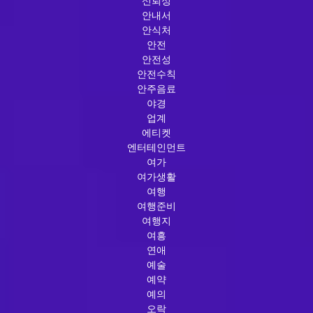
신뢰성
안내서
안식처
안전
안전성
안전수칙
안주음료
야경
업계
에티켓
엔터테인먼트
여가
여가생활
여행
여행준비
여행지
여흥
연애
예술
예약
예의
오락