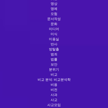
명상
명예
모험
문서작성
문화
미디어
미식
미용실
반사
방탈출
범죄
법률
보안
분위기
비교
비교 분석: 비교분석학
비용
비전
사과
사교
사교모임