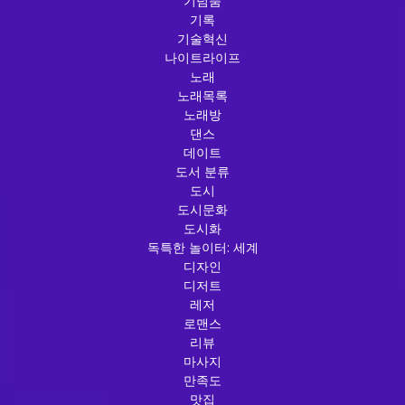
기념품
기록
기술혁신
나이트라이프
노래
노래목록
노래방
댄스
데이트
도서 분류
도시
도시문화
도시화
독특한 놀이터: 세계
디자인
디저트
레저
로맨스
리뷰
마사지
만족도
맛집