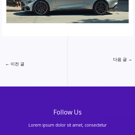
다음 글
→
←
이전 글
Follow Us
Lorem ipsum dolor sit amet, consectetur