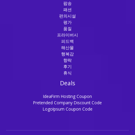
팝송
패션
편의시설
평가
품질
프라이버시
피드백
해산물
행복감
향락
후기
휴식
Deals
IdeaFirm Hosting Coupon
Pretended Company Discount Code
LogoIpsum Coupon Code