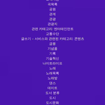
곡목록
공원
관계
관광
관광지
관련 카테고리: 엔터테인먼트
교통수단
글쓰기 – 서비스와 관련된 카테고리: 콘텐츠
금융
기념품
기록
기술혁신
나이트라이프
노래
노래목록
노래방
댄스
데이트
도서 분류
도시
도시문화