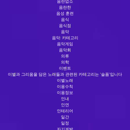
음란업소
음란한
음성 훈련
음식
음식점
음악
음악: 카테고리
음악게임
음악회
의류
의학
이벤트
이별과 그리움을 담은 노래들과 관련된 카테고리는 '슬픔'입니다
이별노래
이용수칙
이용정보
인내
인연
인테리어
일간
일정
자기계발