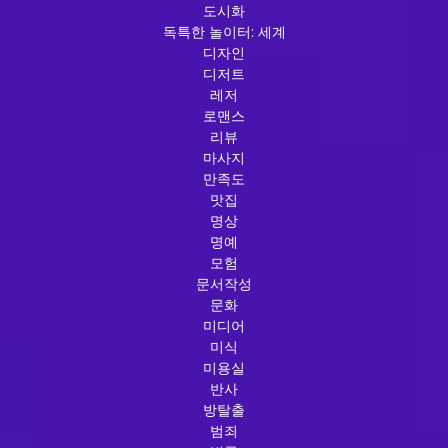
도시화
독특한 놀이터: 세계
디자인
디저트
레저
로맨스
리뷰
마사지
만족도
맛집
명상
명예
모험
문서작성
문화
미디어
미식
미용실
반사
방탈출
범죄