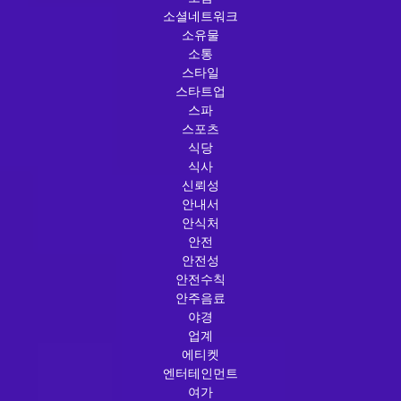
소셜네트워크
소유물
소통
스타일
스타트업
스파
스포츠
식당
식사
신뢰성
안내서
안식처
안전
안전성
안전수칙
안주음료
야경
업계
에티켓
엔터테인먼트
여가