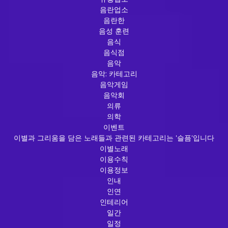
음란업소
음란한
음성 훈련
음식
음식점
음악
음악: 카테고리
음악게임
음악회
의류
의학
이벤트
이별과 그리움을 담은 노래들과 관련된 카테고리는 '슬픔'입니다
이별노래
이용수칙
이용정보
인내
인연
인테리어
일간
일정