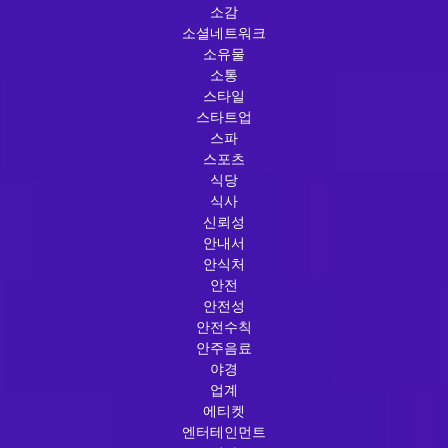
소감
소셜네트워크
소유물
소통
스타일
스타트업
스파
스포츠
식당
식사
신뢰성
안내서
안식처
안전
안전성
안전수칙
안주음료
야경
업계
에티켓
엔터테인먼트