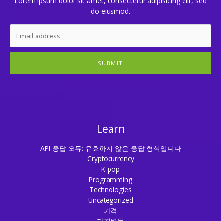
Lorem ipsum dolor sit amet, consectetur adipisicing elit, sed
do eiusmod.
SUBMIT
Learn
API 응답 오류: 유효하지 않은 응답 형식입니다
Cryptocurrency
K-pop
Programming
Technologies
Uncategorized
가격
가격변동