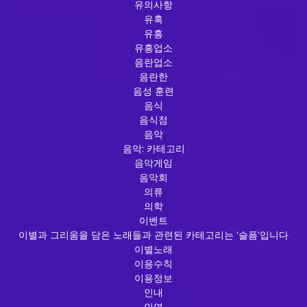
유의사항
유혹
유흥
유흥업소
음란업소
음란한
음성 훈련
음식
음식점
음악
음악: 카테고리
음악게임
음악회
의류
의학
이벤트
이별과 그리움을 담은 노래들과 관련된 카테고리는 '슬픔'입니다
이별노래
이용수칙
이용정보
인내
인연