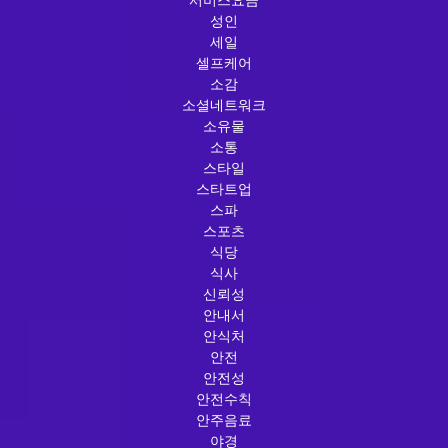
성인
세일
셀프케어
소감
소셜네트워크
소유물
소통
스타일
스타트업
스파
스포츠
식당
식사
신뢰성
안내서
안식처
안전
안전성
안전수칙
안주음료
야경