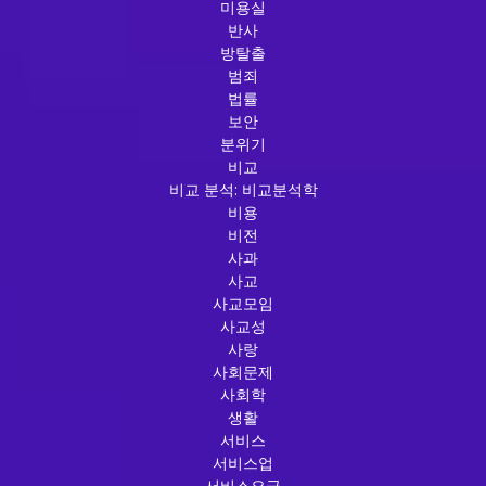
미용실
반사
방탈출
범죄
법률
보안
분위기
비교
비교 분석: 비교분석학
비용
비전
사과
사교
사교모임
사교성
사랑
사회문제
사회학
생활
서비스
서비스업
서비스요금