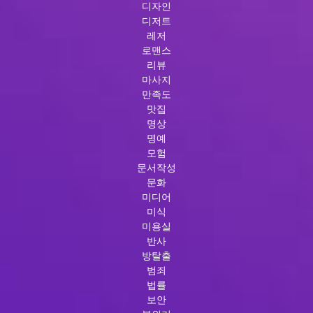
디자인
디저트
레저
로맨스
리뷰
마사지
만족도
맛집
명상
명예
모험
문서작성
문화
미디어
미식
미용실
반사
방탈출
범죄
법률
보안