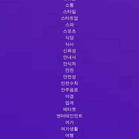
소통
스타일
스타트업
스파
스포츠
식당
식사
신뢰성
안내서
안식처
안전
안전성
안전수칙
안주음료
야경
업계
에티켓
엔터테인먼트
여가
여가생활
여행