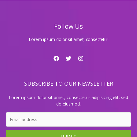
시
스
템
상
Follow Us
세
안
내
Lorem ipsum dolor sit amet, consectetur
및
이
용
방
법
SUBSCRIBE TO OUR NEWSLETTER
Lorem ipsum dolor sit amet, consectetur adipisicing elit, sed
do eiusmod.
SUBMIT