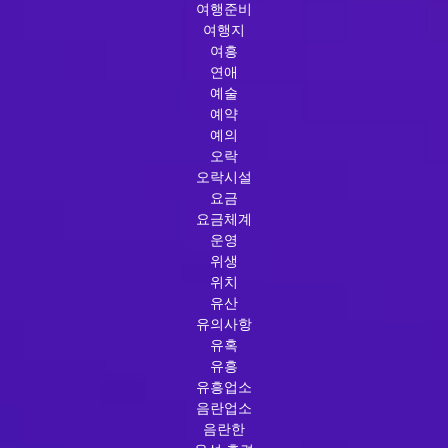
여행준비
여행지
여흥
연애
예술
예약
예의
오락
오락시설
요금
요금체계
운영
위생
위치
유산
유의사항
유혹
유흥
유흥업소
음란업소
음란한