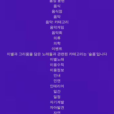
음성 훈련
음식
음식점
음악
음악: 카테고리
음악게임
음악회
의류
의학
이벤트
이별과 그리움을 담은 노래들과 관련된 카테고리는 '슬픔'입니다
이별노래
이용수칙
이용정보
인내
인연
인테리어
일간
일정
자기계발
자아발견
자연