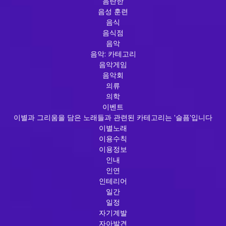
음란한
음성 훈련
음식
음식점
음악
음악: 카테고리
음악게임
음악회
의류
의학
이벤트
이별과 그리움을 담은 노래들과 관련된 카테고리는 '슬픔'입니다
이별노래
이용수칙
이용정보
인내
인연
인테리어
일간
일정
자기계발
자아발견