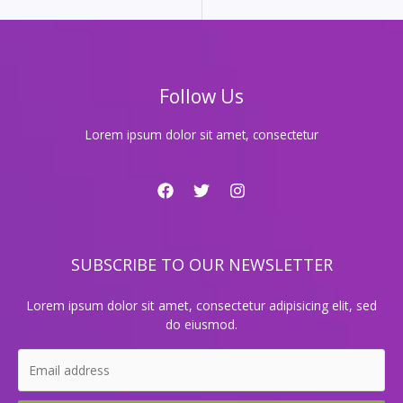
서
놓
치
면
후
Follow Us
회
할
메
Lorem ipsum dolor sit amet, consectetur
이
저
이
벤
트!
SUBSCRIBE TO OUR NEWSLETTER
Lorem ipsum dolor sit amet, consectetur adipisicing elit, sed
do eiusmod.