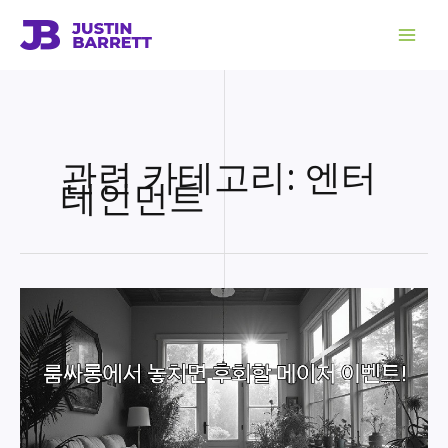
콘
텐
츠
로
건
너
뛰
기
관련 카테고리: 엔터
테인먼트