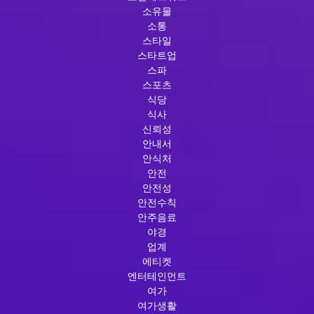
소유물
소통
스타일
스타트업
스파
스포츠
식당
식사
신뢰성
안내서
안식처
안전
안전성
안전수칙
안주음료
야경
업계
에티켓
엔터테인먼트
여가
여가생활