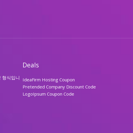
Deals
답 형식입니
IdeaFirm Hosting Coupon
Pretended Company Discount Code
LogoIpsum Coupon Code