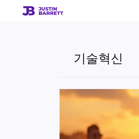
콘
텐
츠
로
건
너
뛰
기술혁신
기