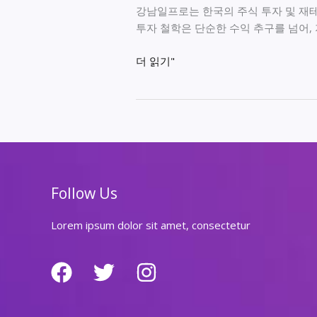
강남일프로는 한국의 주식 투자 및 재테
투자 철학은 단순한 수익 추구를 넘어,
강
더 읽기"
남
일
프
로,
성
공
의
Follow Us
비
결
Lorem ipsum dolor sit amet, consectetur
과
투
자
전
략
공