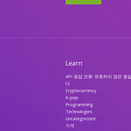
Learn
API 응답 오류: 유효하지 않은 응
다
Cryptocurrency
K-pop
Programming
Technologies
Uncategorized
가격