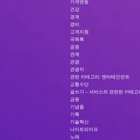
가격변동
건강
경계
경비
고객지원
곡목록
공원
관계
관광
관광지
관련 카테고리: 엔터테인먼트
교통수단
글쓰기 – 서비스와 관련된 카테고
금융
기념품
기록
기술혁신
나이트라이프
노래