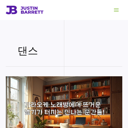
콘
텐
츠
로
건
너
뛰
기
댄스