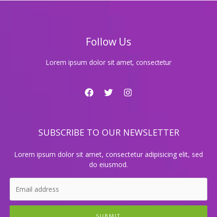
래
방
에
서
Follow Us
뜨
거
운
Lorem ipsum dolor sit amet, consectetur
열
기
가
터
지
는
SUBSCRIBE TO OUR NEWSLETTER
신
나
는
Lorem ipsum dolor sit amet, consectetur adipisicing elit, sed
순
do eiusmod.
간
들!
SUBMIT