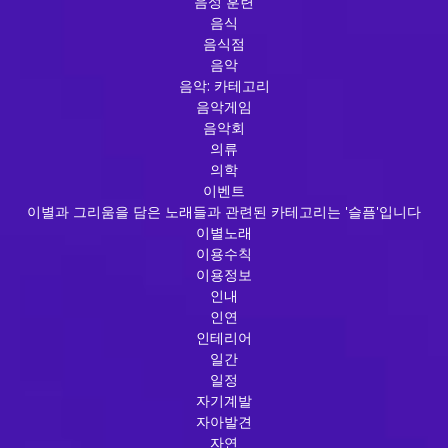
음성 훈련
음식
음식점
음악
음악: 카테고리
음악게임
음악회
의류
의학
이벤트
이별과 그리움을 담은 노래들과 관련된 카테고리는 '슬픔'입니다
이별노래
이용수칙
이용정보
인내
인연
인테리어
일간
일정
자기계발
자아발견
자연