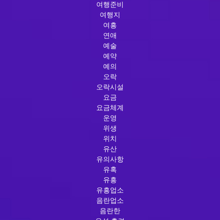
여행준비
여행지
여흥
연애
예술
예약
예의
오락
오락시설
요금
요금체계
운영
위생
위치
유산
유의사항
유혹
유흥
유흥업소
음란업소
음란한