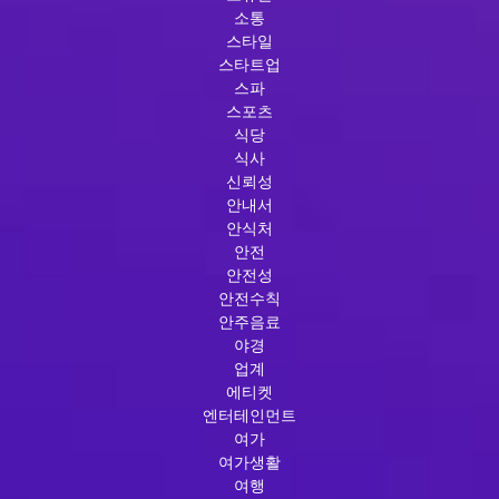
소통
스타일
스타트업
스파
스포츠
식당
식사
신뢰성
안내서
안식처
안전
안전성
안전수칙
안주음료
야경
업계
에티켓
엔터테인먼트
여가
여가생활
여행