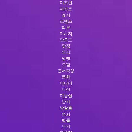
디자인
디저트
레저
로맨스
리뷰
마사지
만족도
맛집
명상
명예
모험
문서작성
문화
미디어
미식
미용실
반사
방탈출
범죄
법률
보안