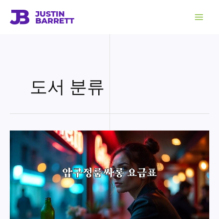
콘
텐
츠
로
건
너
뛰
기
도서 분류