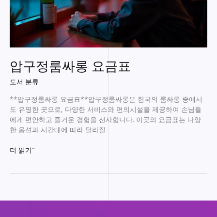
압구정룸싸롱 요금표
도서 분류
**압구정룸싸롱 요금표**압구정룸싸롱은 한국의 룸싸롱 중에서
도 유명한 곳으로, 다양한 서비스와 편의시설을 제공하여 손님들
에게 편안하고 즐거운 경험을 선사합니다. 이곳의 요금표는 다양
한 옵션과 시간대에 따라 달라질
압
더 읽기"
구
정
룸
싸
롱
요