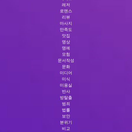
레저
로맨스
리뷰
마사지
만족도
맛집
명상
명예
모험
문서작성
문화
미디어
미식
미용실
반사
방탈출
범죄
법률
보안
분위기
비교