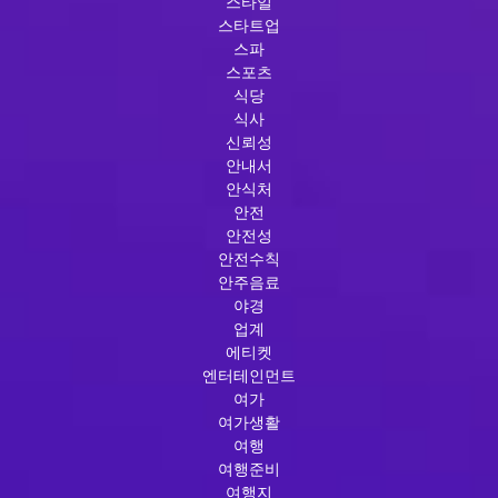
스타일
스타트업
스파
스포츠
식당
식사
신뢰성
안내서
안식처
안전
안전성
안전수칙
안주음료
야경
업계
에티켓
엔터테인먼트
여가
여가생활
여행
여행준비
여행지