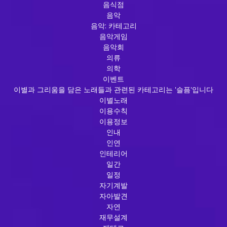
음식점
음악
음악: 카테고리
음악게임
음악회
의류
의학
이벤트
이별과 그리움을 담은 노래들과 관련된 카테고리는 '슬픔'입니다
이별노래
이용수칙
이용정보
인내
인연
인테리어
일간
일정
자기계발
자아발견
자연
재무설계