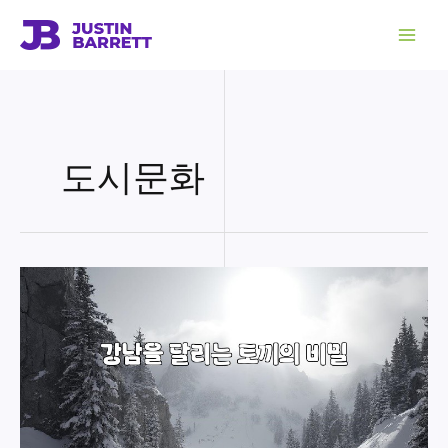
콘
텐
츠
로
건
너
뛰
기
도시문화