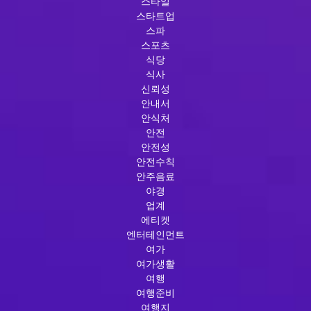
스타일
스타트업
스파
스포츠
식당
식사
신뢰성
안내서
안식처
안전
안전성
안전수칙
안주음료
야경
업계
에티켓
엔터테인먼트
여가
여가생활
여행
여행준비
여행지