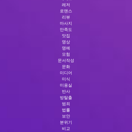
레저
로맨스
리뷰
마사지
만족도
맛집
명상
명예
모험
문서작성
문화
미디어
미식
미용실
반사
방탈출
범죄
법률
보안
분위기
비교