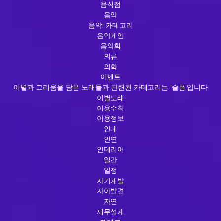
음식점
음악
음악: 카테고리
음악게임
음악회
의류
의학
이벤트
이별과 그리움을 담은 노래들과 관련된 카테고리는 '슬픔'입니다
이별노래
이용수칙
이용정보
인내
인연
인테리어
일간
일정
자기계발
자아발견
자연
재무설계